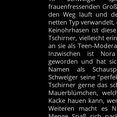
frauenfressenden Großk
den Weg läuft und de
netten Typ verwandelt, d
Keinohrhasen ist diese
Tschirner, vielleicht er
an sie als Teen-Moder
Inzwischen ist Nor
geworden und hat sic
Namen als Schauspi
Schweiger seine "perfek
Tschirner gerne das s
Mauerblümchen, welc
Kacke hauen kann, we
Weiteren macht es No
Menge Spaß sich nack