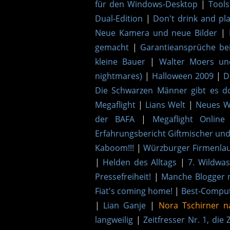
für den Windows-Desktop
|
Tools
Dual-Edition
|
Don't drink and pl
Neue Kamera und neue Bilder
|
gemacht
|
Garantieansprüche be
kleine Bauer
|
Walter Moers u
nightmares)
|
Halloween 2009
|
D
Die Schwarzen Männer gibt es d
Megaflight
|
Lians Welt
|
Neues Wi
der BAFA
|
Megaflight Online
Erfahrungsbericht Giftmischer und
Kaboom!!!
|
Würzburger Firmenlau
|
Helden des Alltags
|
7. Wildwa
Pressefreiheit!
|
Manche Blogger 
Fiat's coming home!
|
Best-Comput
|
Lian Ganje
|
Nora Tschirner n
langweilig
|
Zeitfresser Nr. 1, die 