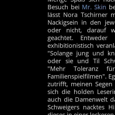
Besuch bei
Mr. Skin
be
lässt Nora Tschirner 
Nackigsein in den jewe
oder nicht, darauf 
geachtet. Entweder
exhibitionistisch ver
"Solange jung und kna
oder sie und Til Sc
"Mehr Toleranz fü
Familienspielfilmen". E
zutrifft, meinen Sege
sich die holden Leseri
auch die Damenwelt da
Schweigers nacktes Hi
dieses in einer leckere