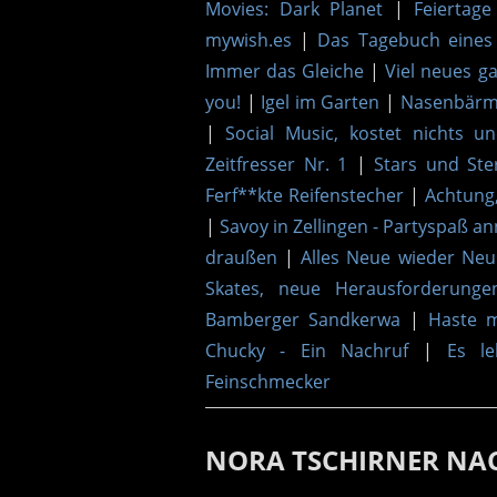
Movies: Dark Planet
|
Feiertage
mywish.es
|
Das Tagebuch eines
Immer das Gleiche
|
Viel neues gab
you!
|
Igel im Garten
|
Nasenbärma
|
Social Music, kostet nichts u
Zeitfresser Nr. 1
|
Stars und Ste
Ferf**kte Reifenstecher
|
Achtung
|
Savoy in Zellingen - Partyspaß a
draußen
|
Alles Neue wieder Neu
Skates, neue Herausforderunge
Bamberger Sandkerwa
|
Haste m
Chucky - Ein Nachruf
|
Es leb
Feinschmecker
NORA TSCHIRNER NA