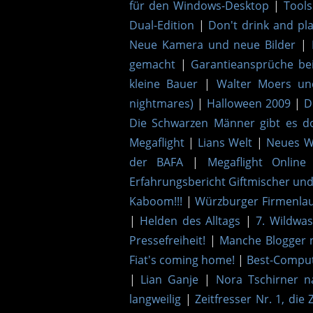
für den Windows-Desktop
|
Tools
Dual-Edition
|
Don't drink and pl
Neue Kamera und neue Bilder
|
gemacht
|
Garantieansprüche be
kleine Bauer
|
Walter Moers u
nightmares)
|
Halloween 2009
|
D
Die Schwarzen Männer gibt es d
Megaflight
|
Lians Welt
|
Neues Wi
der BAFA
|
Megaflight Online
Erfahrungsbericht Giftmischer und
Kaboom!!!
|
Würzburger Firmenlau
|
Helden des Alltags
|
7. Wildwa
Pressefreiheit!
|
Manche Blogger 
Fiat's coming home!
|
Best-Comput
|
Lian Ganje
|
Nora Tschirner n
langweilig
|
Zeitfresser Nr. 1, die 