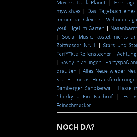
Movies: Dark Planet
|
Feiertage
mywish.es
|
Das Tagebuch eines
Immer das Gleiche
|
Viel neues gab
you!
|
Igel im Garten
|
Nasenbärma
|
Social Music, kostet nichts u
Zeitfresser Nr. 1
|
Stars und Ste
Ferf**kte Reifenstecher
|
Achtung
|
Savoy in Zellingen - Partyspaß a
draußen
|
Alles Neue wieder Neu
Skates, neue Herausforderunge
Bamberger Sandkerwa
|
Haste m
Chucky - Ein Nachruf
|
Es leb
Feinschmecker
NOCH DA?