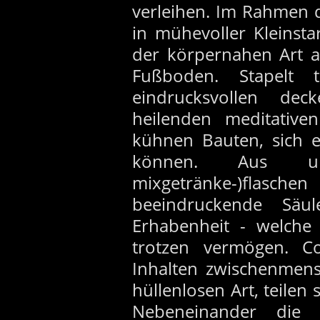
verleihen. Im Rahmen d
in mühevoller Kleinsta
der körpernahen Art a
Fußboden. Stapelt t
eindrucksvollen d
heilenden meditativ
kühnen Bauten, sich 
können. Aus unz
mixgetränke-)flaschen
beeindruckende Säul
Erhabenheit - welche
trotzen vermögen. C
Inhalten zwischenmen
hüllenlosen Art, teilen 
Nebeneinander die 