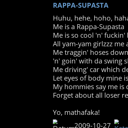
RAPPA-SUPASTA
Huhu, hehe, hoho, hah
Me is a Rappa-Supasta
Me is so cool 'n' fuckin' 
All yam-yam girlzzz me 
Me traggin' hoses down
'n' goin' with da swing
Me driving' car which de
Let eyes of body mine i
My hommies say me is d
Forget about all loser re
Yo, mathafaka!
2009-10-27