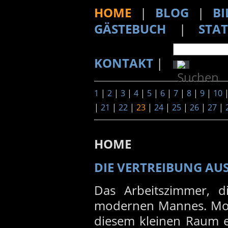
HOME
|
BLOG
|
BI
GÄSTEBUCH
|
STAT
KONTAKT
|
1
|
2
|
3
|
4
|
5
|
6
|
7
|
8
|
9
|
10
|
21
|
22
|
23
|
24
|
25
|
26
|
27
|
HOME
DIE VERTREIBUNG AU
Das Arbeitszimmer, di
modernen Mannes. Mon
diesem kleinen Raum e