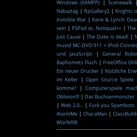
Windows (XAMPP)
|
Scenewalk
Nabaztag
|
ftpGallery2
|
Knights 
Invisible War
|
Kane & Lynch: De
sein
|
PSPad vs. Notepad++
|
The 
Just Cause
|
The Duke is dead!
|
muvid MC-DVD-911 + iPod-Connect
und JavaScript
|
General Robo
Baphomets Fluch
|
FreeOffice Onl
Ein neuer Drucker
|
Nützliche Erw
im Keller
|
Open Source Spiele 
komme?
|
Computerspiele mac
Oblivion!!!
|
Das Buchsenmonster
|
Web 2.0...
|
Fuck you Spambots
AlarmMe
|
CharaMan
|
ClassBuild
Würfel98