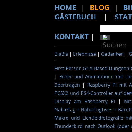
HOME
|
BLOG
|
BI
GÄSTEBUCH
|
STAT
KONTAKT
|
BlaBla
|
Erlebnisse
|
Gedanken
|
G
First-Person Grid-Based Dungeon-
|
Bilder und Animationen mit De
übertragen
|
Raspberry Pi mit 
PCSX2 und PS4-Controller auf de
Display am Raspberry Pi
|
Mit
Nabaztag + NabaztagLives + Karotz
Makro und Lichtfeldfotografie mi
Thunderbird nach Outlook (oder