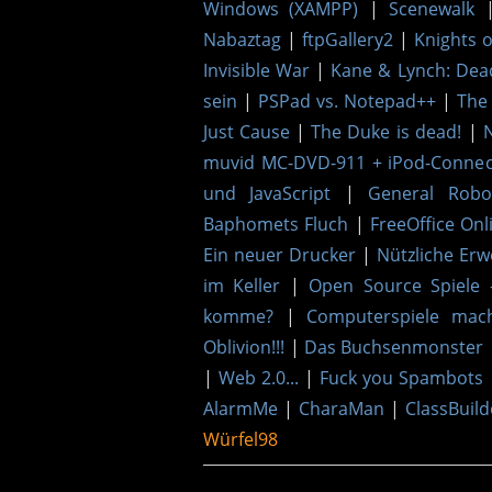
Windows (XAMPP)
|
Scenewalk
Nabaztag
|
ftpGallery2
|
Knights 
Invisible War
|
Kane & Lynch: De
sein
|
PSPad vs. Notepad++
|
The 
Just Cause
|
The Duke is dead!
|
muvid MC-DVD-911 + iPod-Connect
und JavaScript
|
General Robo
Baphomets Fluch
|
FreeOffice Onl
Ein neuer Drucker
|
Nützliche Erw
im Keller
|
Open Source Spiele 
komme?
|
Computerspiele mac
Oblivion!!!
|
Das Buchsenmonster
|
Web 2.0...
|
Fuck you Spambots
AlarmMe
|
CharaMan
|
ClassBuild
Würfel98