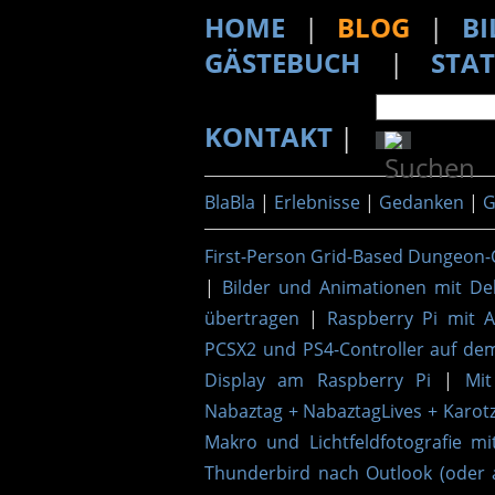
HOME
|
BLOG
|
BI
GÄSTEBUCH
|
STAT
KONTAKT
|
BlaBla
|
Erlebnisse
|
Gedanken
|
G
First-Person Grid-Based Dungeon-
|
Bilder und Animationen mit De
übertragen
|
Raspberry Pi mit 
PCSX2 und PS4-Controller auf de
Display am Raspberry Pi
|
Mit
Nabaztag + NabaztagLives + Karotz
Makro und Lichtfeldfotografie mi
Thunderbird nach Outlook (oder