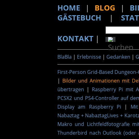
HOME
|
BLOG
|
BI
GÄSTEBUCH
|
STAT
KONTAKT
|
BlaBla
|
Erlebnisse
|
Gedanken
|
G
First-Person Grid-Based Dungeon-
|
Bilder und Animationen mit De
übertragen
|
Raspberry Pi mit 
PCSX2 und PS4-Controller auf de
Display am Raspberry Pi
|
Mit
Nabaztag + NabaztagLives + Karotz
Makro und Lichtfeldfotografie mi
Thunderbird nach Outlook (oder