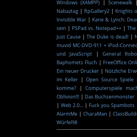
Windows (XAMPP)
|
Scenewalk
Nabaztag
|
ftpGallery2
|
Knights 
Invisible War
|
Kane & Lynch: De
sein
|
PSPad vs. Notepad++
|
The 
Just Cause
|
The Duke is dead!
|
muvid MC-DVD-911 + iPod-Connect
und JavaScript
|
General Robo
Baphomets Fluch
|
FreeOffice Onl
Ein neuer Drucker
|
Nützliche Erw
im Keller
|
Open Source Spiele 
komme?
|
Computerspiele mac
Oblivion!!!
|
Das Buchsenmonster
|
Web 2.0...
|
Fuck you Spambots
AlarmMe
|
CharaMan
|
ClassBuild
Würfel98