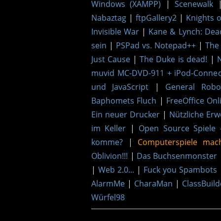
Windows (XAMPP)
|
Scenewalk
Nabaztag
|
ftpGallery2
|
Knights 
Invisible War
|
Kane & Lynch: De
sein
|
PSPad vs. Notepad++
|
The 
Just Cause
|
The Duke is dead!
|
muvid MC-DVD-911 + iPod-Connect
und JavaScript
|
General Robo
Baphomets Fluch
|
FreeOffice Onl
Ein neuer Drucker
|
Nützliche Erw
im Keller
|
Open Source Spiele 
komme?
|
Computerspiele mac
Oblivion!!!
|
Das Buchsenmonster
|
Web 2.0...
|
Fuck you Spambots
AlarmMe
|
CharaMan
|
ClassBuild
Würfel98