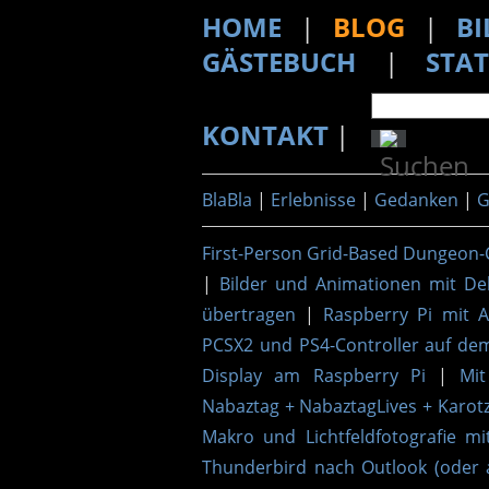
HOME
|
BLOG
|
BI
GÄSTEBUCH
|
STAT
KONTAKT
|
BlaBla
|
Erlebnisse
|
Gedanken
|
G
First-Person Grid-Based Dungeon-
|
Bilder und Animationen mit De
übertragen
|
Raspberry Pi mit 
PCSX2 und PS4-Controller auf de
Display am Raspberry Pi
|
Mit
Nabaztag + NabaztagLives + Karotz
Makro und Lichtfeldfotografie mi
Thunderbird nach Outlook (oder