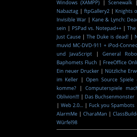
Windows (XAMPP)
|
Scenewalk
Nabaztag
|
ftpGallery2
|
Knights 
Invisible War
|
Kane & Lynch: De
sein
|
PSPad vs. Notepad++
|
The 
Just Cause
|
The Duke is dead!
|
muvid MC-DVD-911 + iPod-Connect
und JavaScript
|
General Robo
Baphomets Fluch
|
FreeOffice Onl
Ein neuer Drucker
|
Nützliche Erw
im Keller
|
Open Source Spiele 
komme?
|
Computerspiele mac
Oblivion!!!
|
Das Buchsenmonster
|
Web 2.0...
|
Fuck you Spambots
AlarmMe
|
CharaMan
|
ClassBuild
Würfel98