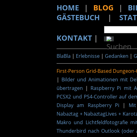
HOME
|
BLOG
|
BI
GÄSTEBUCH
|
STAT
KONTAKT
|
BlaBla
|
Erlebnisse
|
Gedanken
|
G
First-Person Grid-Based Dungeon-
|
Bilder und Animationen mit De
übertragen
|
Raspberry Pi mit 
PCSX2 und PS4-Controller auf de
Display am Raspberry Pi
|
Mit
Nabaztag + NabaztagLives + Karotz
Makro und Lichtfeldfotografie mi
Thunderbird nach Outlook (oder