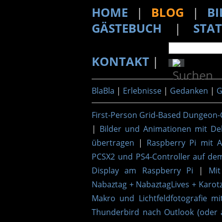
HOME
|
BLOG
|
BI
GÄSTEBUCH
|
STAT
KONTAKT
|
BlaBla
|
Erlebnisse
|
Gedanken
|
G
First-Person Grid-Based Dungeon-
|
Bilder und Animationen mit De
übertragen
|
Raspberry Pi mit 
PCSX2 und PS4-Controller auf de
Display am Raspberry Pi
|
Mit
Nabaztag + NabaztagLives + Karotz
Makro und Lichtfeldfotografie mi
Thunderbird nach Outlook (oder