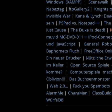
Windows (XAMPP)
|
Scenewalk
Nabaztag
|
ftpGallery2
|
Knights 
Invisible War
|
Kane & Lynch: De
sein
|
PSPad vs. Notepad++
|
The 
Just Cause
|
The Duke is dead!
|
muvid MC-DVD-911 + iPod-Connect
und JavaScript
|
General Robo
Baphomets Fluch
|
FreeOffice Onl
Ein neuer Drucker
|
Nützliche Erw
im Keller
|
Open Source Spiele 
komme?
|
Computerspiele mac
Oblivion!!!
|
Das Buchsenmonster
|
Web 2.0...
|
Fuck you Spambots
AlarmMe
|
CharaMan
|
ClassBuild
Würfel98