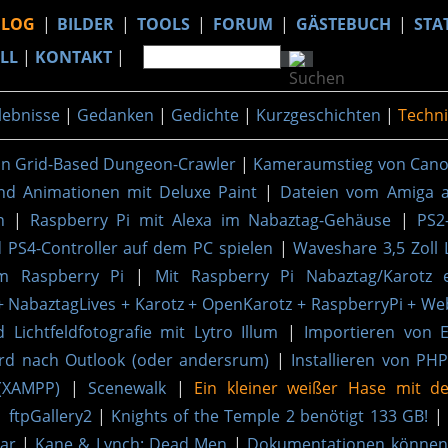
BLOG
|
BILDER
|
TOOLS
|
FORUM
|
GÄSTEBUCH
|
STA
LL
|
KONTAKT
|
lebnisse
|
Gedanken
|
Gedichte
|
Kurzgeschichten
|
Techni
son Grid-Based Dungeon-Crawler
|
Kameraumstieg von Cano
und Animationen mit Deluxe Paint
|
Dateien vom Amiga 
n
|
Raspberry Pi mit Alexa im Nabaztag-Gehäuse
|
PS2
 PS4-Controller auf dem PC spielen
|
Waveshare 3,5 Zoll 
m Raspberry Pi
|
Mit Raspberry Pi Nabaztag/Karotz e
 NabaztagLives + Karotz + OpenKarotz + RaspberryPi + Web
Lichtfeldfotografie mit Lytro Illum
|
Importieren von E
rd nach Outlook (oder andersrum)
|
Installieren von PH
(XAMPP)
|
Scenewalk
|
Ein kleiner weißer Hase mit 
|
ftpGallery2
|
Knights of the Temple 2 benötigt 133 GB!
|
War
|
Kane & Lynch: Dead Men
|
Dokumentationen können