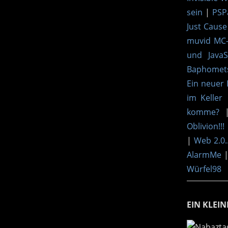
sein
|
PSP
Just Cause
muvid MC-
und JavaS
Baphomets
Ein neuer
im Keller
komme?
Oblivion!!!
|
Web 2.0..
AlarmMe
Würfel98
EIN KLEI