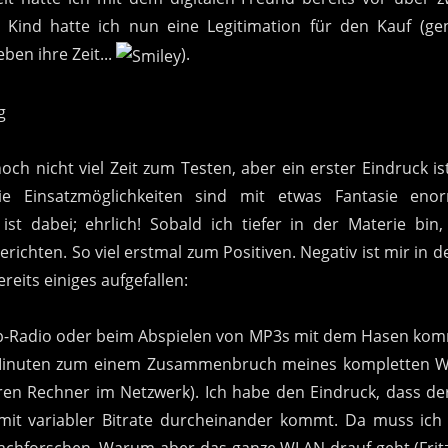
 Kind hatte ich nun eine Legitimation für den Kauf (gen
ben ihre Zeit...
).
noch nicht viel Zeit zum Testen, aber ein erster Eindruck i
Die Einsatzmöglichkeiten sind mit etwas Fantasie en
 ist dabei; ehrlich! Sobald ich tiefer in der Materie bin
erichten. So viel erstmal zum Positiven. Negativ ist mir in 
reits einiges aufgefallen:
b-Radio oder beim Abspielen von MP3s mit dem Hasen kom
inuten zum einem Zusammenbruch meines kompletten WL
ren Rechner im Netzwerk). Ich habe den Eindruck, dass d
mit variabler Bitrate durcheinander kommt. Da muss ich
achforschen. Warum aber das ganze WLAN drauf geht (Fritz