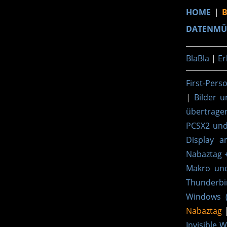
HOME
|
DATENMÜ
BlaBla
|
Er
First-Per
|
Bilder 
übertrage
PCSX2 und
Display a
Nabaztag +
Makro und 
Thunderbi
Windows 
Nabaztag
Invisible 