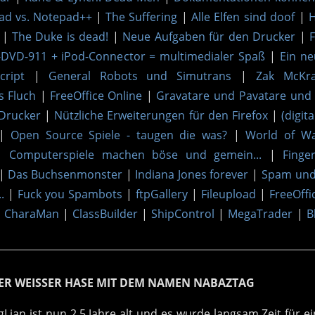
ad vs. Notepad++
|
The Suffering
|
Alle Elfen sind doof
|
H
|
The Duke is dead!
|
Neue Aufgaben für den Drucker
|
F
DVD-911 + iPod-Connector = multimedialer Spaß
|
Ein n
cript
|
General Robots und Simutrans
|
Zak McKr
 Fluch
|
FreeOffice Online
|
Gravatare und Pavatare und 
 Drucker
|
Nützliche Erweiterungen für den Firefox
|
(digit
|
Open Source Spiele - taugen die was?
|
World of War
|
Computerspiele machen böse und gemein...
|
Finge
|
Das Buchsenmonster
|
Indiana Jones forever
|
Spam und
.
|
Fuck you Spambots
|
ftpGallery
|
Fileupload
|
FreeOffi
|
CharaMan
|
ClassBuilder
|
ShipControl
|
MegaTrader
|
B
NER WEISSER HASE MIT DEM NAMEN NABAZTAG
Lian ist nun 2,5 Jahre alt und es wurde langsam Zeit für ei