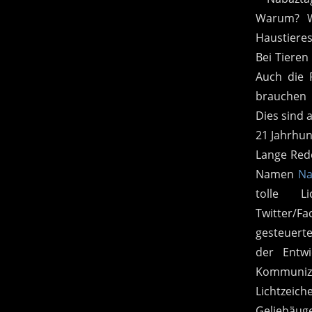
Warum? We
Haustieres
Bei Tieren
Auch die R
brauchen 
Dies sind 
21 Jahrhun
Lange Rede
Namen
Na
tolle Li
Twitter/F
gesteuerte
der Entwi
Kommunizi
Lichtzeich
Geliebäuge