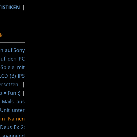
TISTIKEN
|
k
n auf Sony
auf den PC
-Spiele mit
LCD (B) IPS
rsetzen
|
 = Fun :)
|
-Mails aus
PUnit unter
dem Namen
Deus Ex 2:
 spannend