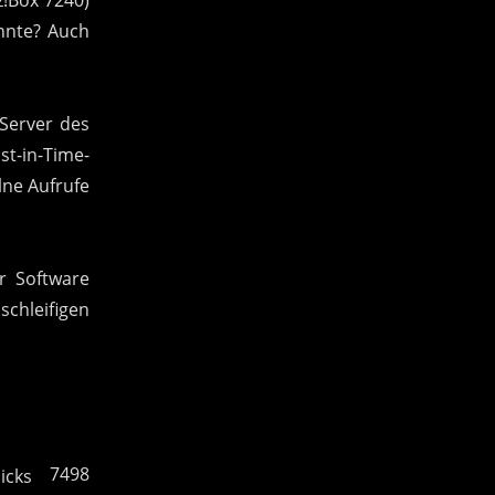
önnte? Auch
Server des
st-in-Time-
lne Aufrufe
er Software
schleifigen