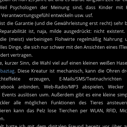
il Psychologen der Meinung sind, dass Kinder mit H
 Verantwortungsgefühl entwickeln usw. usf.
 ist die Garantie (und die Gewährleistung erst recht) sehr 
eparabilität ist, naja, milde ausgedrückt: nicht existen
die (meist) vierbeinigen Flohwirte regelmäßig Nahrung u
alles Dinge, die sich nur schwer mit den Ansichten eines ITl
dert vertragen.
, kurzer Sinn, die Wahl viel auf einen kleinen weißen Ha
baztag
. Diese Kreatur ist mechanisch, kann die Ohren dr
chteffekte erzeugen, E-Mails/SMS/Textnachrichten 
acebook anbinden, Web-Radio/MP3 abspielen, Wecker 
 Events auslösen uvm. Außerdem gibt es eine kleine simp
ckler alle möglichen Funktionen des Tieres ansteue
eren kann das Pelz lose Tierchen per WLAN, RFID, Mi
en.
lt hatte ich mit dem digitalen Freund bereits vor über z