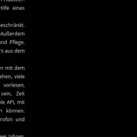
ilfe eines
beschränkt.
t. Außerdem
nd Pflege.
ers aus dem
sen mit dem
ehen, viele
vorlesen,
sein, Zeit
le API, mit
rn können.
crofon und
wei Jahren,