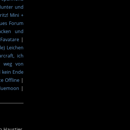
unter und
ritz! Mini +
eues Forum
acken und
Favatare
|
ale) Leichen
craft, ich
r weg von
 kein Ende
ce Offline
|
luemoon
|
n Haustier.