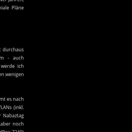
iale Pläne
st durchaus
orm - auch
, werde ich
den wenigen
mt es nach
ANs (inkl.
er Nabaztag
 aber noch
!Box 7240)