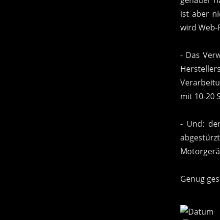
ist aber n
wird Web-R
- Das Ver
Hersteller
Verarbeitu
mit 10-20 
- Und: der
abgestürzt
Motorgerä
Genug gesc
2