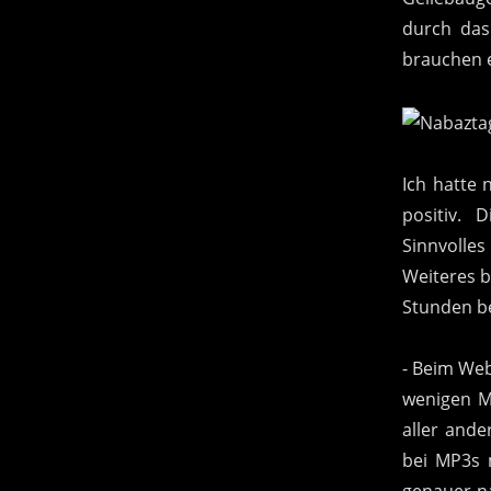
durch das
brauchen e
Ich hatte 
positiv. 
Sinnvolles
Weiteres b
Stunden be
- Beim We
wenigen M
aller ande
bei MP3s 
genauer n