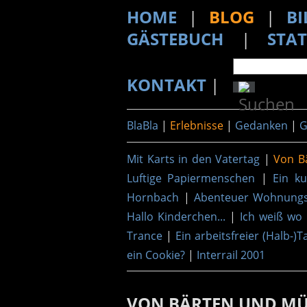
HOME
|
BLOG
|
BI
GÄSTEBUCH
|
STAT
KONTAKT
|
BlaBla
|
Erlebnisse
|
Gedanken
|
G
Mit Karts in den Vatertag
|
Von B
Luftige Papiermenschen
|
Ein k
Hornbach
|
Abenteuer Wohnung
Hallo Kinderchen...
|
Ich weiß wo
Trance
|
Ein arbeitsfreier (Halb-)T
ein Cookie?
|
Interrail 2001
VON BÄRTEN UND MÜ