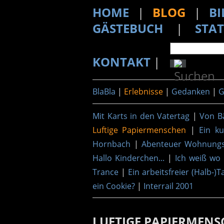
HOME
|
BLOG
|
BI
GÄSTEBUCH
|
STAT
KONTAKT
|
BlaBla
|
Erlebnisse
|
Gedanken
|
G
Mit Karts in den Vatertag
|
Von B
Luftige Papiermenschen
|
Ein k
Hornbach
|
Abenteuer Wohnung
Hallo Kinderchen...
|
Ich weiß wo
Trance
|
Ein arbeitsfreier (Halb-)T
ein Cookie?
|
Interrail 2001
LUFTIGE PAPIERMEN